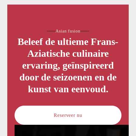
Asian fusion
Beleef de ultieme Frans-
Aziatische culinaire
ervaring, geïnspireerd
door de seizoenen en de
kunst van eenvoud.
Reserveer nu