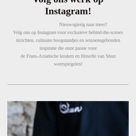
Instagram!
Nieuwsgierig naar meer?
Volg ons op Instagram voor exclusieve behind-the-scenes
inzichten, culinaire hoogstandjes en seizoensgebonden
inspiratie die onze passie voor
de Frans-Aziatische keuken en filosofie van Shun
weerspiegelen!